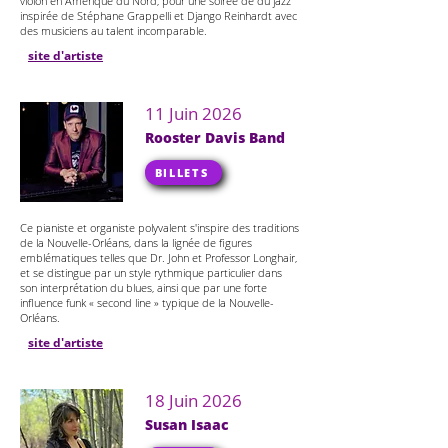
violon en Amérique du Nord, pour une soirée de du jazz
inspirée de Stéphane Grappelli et Django Reinhardt avec
des musiciens au talent incomparable.
site d'artiste
11 Juin 2026
Rooster Davis Band
BILLETS
Ce pianiste et organiste polyvalent s'inspire des traditions
de la Nouvelle-Orléans, dans la lignée de figures
emblématiques telles que Dr. John et Professor Longhair,
et se distingue par un style rythmique particulier dans
son interprétation du blues, ainsi que par une forte
influence funk « second line » typique de la Nouvelle-
Orléans.
site d'artiste
18 Juin 2026
Susan Isaac