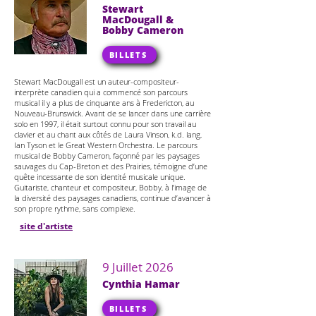
Stewart
MacDougall &
Bobby Cameron
BILLETS
Stewart MacDougall est un auteur-compositeur-
interprète canadien qui a commencé son parcours
musical il y a plus de cinquante ans à Fredericton, au
Nouveau-Brunswick. Avant de se lancer dans une carrière
solo en 1997, il était surtout connu pour son travail au
clavier et au chant aux côtés de Laura Vinson, k.d. lang,
Ian Tyson et le Great Western Orchestra. Le parcours
musical de Bobby Cameron, façonné par les paysages
sauvages du Cap-Breton et des Prairies, témoigne d’une
quête incessante de son identité musicale unique.
Guitariste, chanteur et compositeur, Bobby, à l’image de
la diversité des paysages canadiens, continue d’avancer à
son propre rythme, sans complexe.
site d'artiste
9 Juillet 2026
Cynthia Hamar
BILLETS