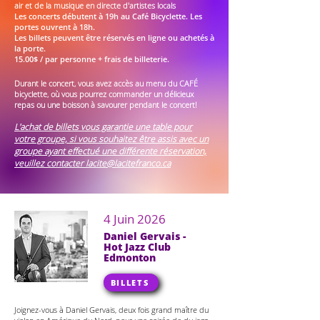
air et de la musique en directe d'artistes locals
Les concerts débutent à 19h au Café Bicyclette. Les
portes ouvrent à 18h.
Les billets peuvent être réservés en ligne
ou achetés à
la porte.​
15.00$ / par personne + frais de billeterie.
Durant le concert, vous avez accès au menu du CAFÉ
bicyclette, où vous pourrez commander un délicieux
repas ou une boisson à savourer pendant le concert!
L'achat de billets vous garantie une table pour
votre groupe, si vous souhaitez être assis avec un
groupe ayant effectué une différente réservation,
veuillez contacter
lacite@lacitefranco.ca
4 Juin 2026
Daniel Gervais -
Hot Jazz Club
Edmonton
BILLETS
Joignez-vous à Daniel Gervais, deux fois grand maître du