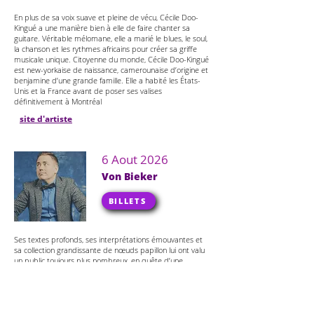
En plus de sa voix suave et pleine de vécu, Cécile Doo-
Kingué a une manière bien à elle de faire chanter sa
guitare. Véritable mélomane, elle a marié le blues, le soul,
la chanson et les rythmes africains pour créer sa griffe
musicale unique. Citoyenne du monde, Cécile Doo-Kingué
est new-yorkaise de naissance, camerounaise d’origine et
benjamine d’une grande famille. Elle a habité les États-
Unis et la France avant de poser ses valises
définitivement à Montréal
site d'artiste
6 Aout 2026
Von Bieker
BILLETS
Ses textes profonds, ses interprétations émouvantes et
sa collection grandissante de nœuds papillon lui ont valu
un public toujours plus nombreux, en quête d’une
connexion. Von Bieker puise son inspiration dans un large
éventail d’influences, allant du groove rythmé par la
guitare des Bahamas à la profondeur spirituelle de Bruce
Cockburn, en passant par la passion dévorante de Glen
Hansard et la joie excentrique des Talking Heads.