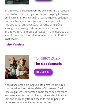
BirdBelly est le nouveau nom de scène de la chanteuse et
compositrice métisse Cynthia Hamar : un projet musical
américain à l'ambiance cinématographique et poétique
qui mêle traditions ancestrales et vision spirituelle.
Ancrées dans l'authenticité, la résilience et la grâce
sauvage des paysages de la prairie, les chansons de
BirdBelly allient tendresse et fougue — une musique qui
semble avoir été vécue, durement acquise et offerte à
cœur ouvert.
site d'artiste
16 Juillet 2026
The Goddamsels
BILLETS
Nées d'une amitié de longue date entre les auteures-
compositrices-interprètes Mallory Chipman et Freddi
MacDougall, les Goddamsels composent des chansons
aux messages forts et inspirants, mêlant des influences
folk, pop et country traditionnelle, le tout lié par leurs
harmonies époustouflantes et instinctives