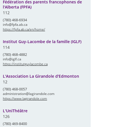
Fédération des parents francophones de
l'Alberta (FPFA)
112
(780) 468-6934
info@fpfa.ab.ca
https://fpfa.ab.ca/en/home/
Institut Guy-Lacombe de la famille (IGLF)
114
(780) 468-4882
info@iglf.ca
https://institutguylacombe.ca
L'Association La Girandole d'Edmonton
12
(780) 468-0057
administration@lagirandole.com
https://www.lagirandole.com
L'UniThéâtre
126
(780) 469-8400