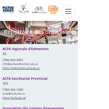
Répertoire des organismes
ACFA régionale d'Edmonton
30
(780) 469-4401
info@acfaedmonton.ab.ca
https://edmonton.acfa.ab.ca
ACFA Secrétariat Provincial
303
(780) 466-1680
acfa@acfa.ab.ca
https://acfa.ab.ca/
Association des juristes d'expression