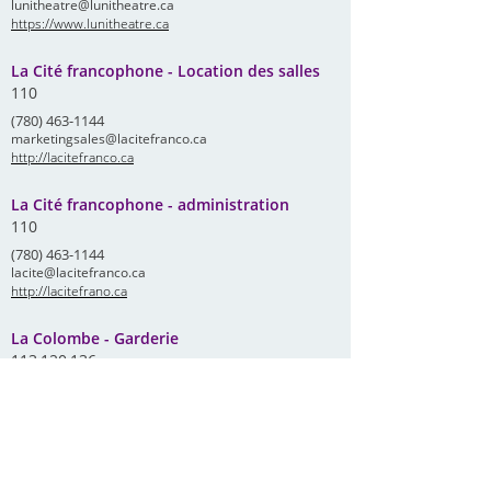
lunitheatre@lunitheatre.ca
https://www.lunitheatre.ca
La Cité francophone - Location des salles
110
(780) 463-1144
marketingsales@lacitefranco.ca
http://lacitefranco.ca
La Cité francophone - administration
110
(780) 463-1144
lacite@lacitefranco.ca
http://lacitefrano.ca
La Colombe - Garderie
113,120,136
(780) 757-1123
centrelacolombe2@gmail.com
https://www.capelacolombe.ca
La Société généalogique du Nord-Ouest