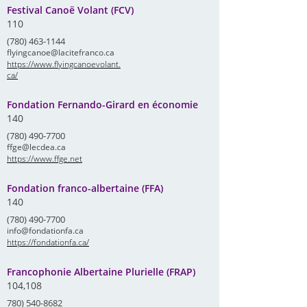
Festival Canoë Volant (FCV)
110
(780) 463-1144
flyingcanoe@lacitefranco.ca
https://www.flyingcanoevolant.
ca/
Fondation Fernando-Girard en économie
140
(780) 490-7700
ffge@lecdea.ca
https://www.ffge.net
Fondation franco-albertaine (FFA)
140
(780) 490-7700
info@fondationfa.ca
https://fondationfa.ca/
Francophonie Albertaine Plurielle (FRAP)
104,108
780) 540-8682