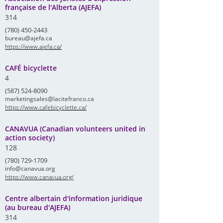
française de l'Alberta (AJEFA)
314
(780) 450-2443
bureau@ajefa.ca
https://www.ajefa.ca/
CAFÉ bicyclette
4
(587) 524-8090
marketingsales@lacitefranco.ca
https://www.cafebicyclette.ca/
CANAVUA (Canadian volunteers united in
action society)
128
(780) 729-1709
info@canavua.org
https://www.canavua.org/
Centre albertain d'information juridique
(au bureau d'AJEFA)
314