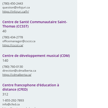
(780) 450-2443
question@infojuri.ca
https://infojuri.ca/fr/
Centre de Santé Communautaire Saint-
Thomas (CCSST)
40
(780) 434-2778
officemanager@cscst.ca
https://cscst.ca/
Centre de développement musical (CDM)
140
(780) 760-0130
direction@cdmalberta.ca
https://cdmalberta.ca/
Centre francophone d'éducation à
distance (CFED)
312
1-855-292-7893
info@cfed.ca