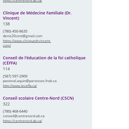
https://centrenord.ab.ca/
Clinique de Médecine Familiale (Dr.
Vincent)
138
(780) 450-8635
denis20cent@gmail.com
https://www.cliniquedrvincent.
com/
Conseil de l'éducation de la foi catholique
(CÉFFA)
114
(587) 597-2909
pastoral.aquin@paroisses.frab.ca
http://www.leceffa.ca/
Conseil scolaire Centre-Nord (CSCN)
322
(780) 468-6440
conseil@centrenord.ab.ca
https://centrenord.ab.ca/