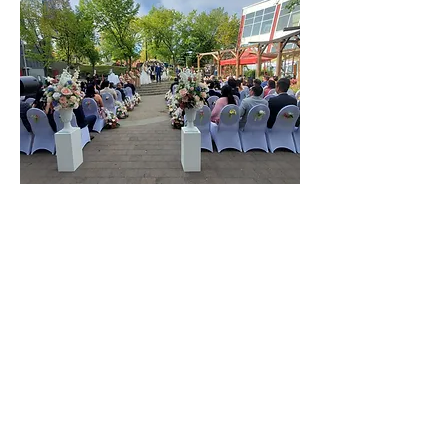
Nous croyons que la perfection réside dans les détails
et dans la façon dont ces détails se présentent sans
couture ensemble.
Notre équipe de spécialistes du mariage travaille avec
les artistes culinaires au Café bicyclette, sélectionnez
des fleuristes et des stylistes pour créer un événement
qui reflète votre personnalité vision. Chaque élément
sensoriel l’arôme de fleurs fraîches, la texture de fin
lin, le goût d’un menu parfaitement assorti — est
considéré et organisé.