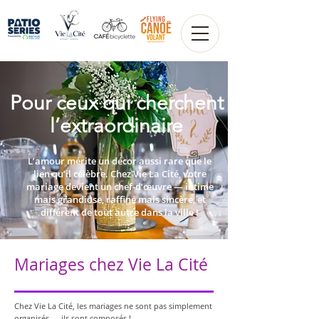
Pour ceux qui cherchent
l’extraordinaire
L’amour mérite un décor aussi rare que le
lien qu’il célèbre. Chez Vie La Cité, votre
mariage devient un chef-d’œuvre — intime
mais grandiose, raffiné mais sincère, et
différent de tout autre dans la ville !
Mariages chez Vie La Cité
Chez Vie La Cité, les mariages ne sont pas simplement
organisés — ils sont composés !