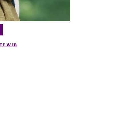
ITE WEB
Contact
CAFÉ bicyclette
Locations de salles