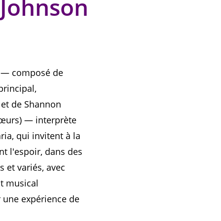
 Johnson
n — composé de
rincipal,
) et de Shannon
œurs) — interprète
a, qui invitent à la
ent l'espoir, dans des
 et variés, avec
nt musical
r une expérience de