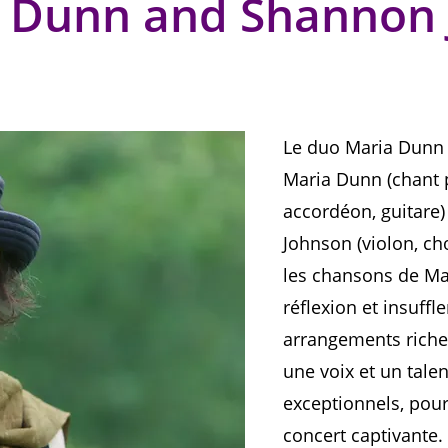
 Dunn and Shannon
Le duo Maria Dun
Maria Dunn (chant p
accordéon, guitare
Johnson (violon, ch
les chansons de Mari
réflexion et insuffl
arrangements riches
une voix et un tale
exceptionnels, pou
concert captivante.