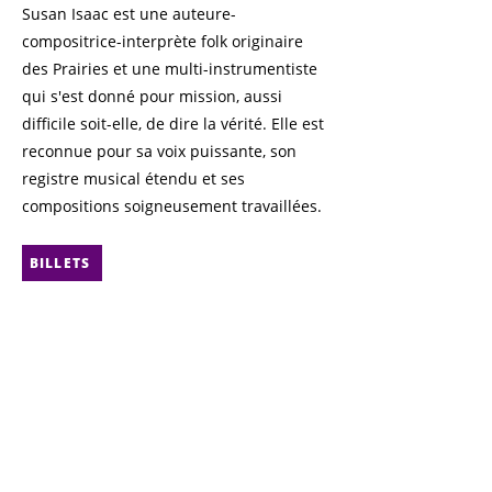
Susan Isaac est une auteure-
compositrice-interprète folk originaire
des Prairies et une multi-instrumentiste
qui s'est donné pour mission, aussi
difficile soit-elle, de dire la vérité. Elle est
reconnue pour sa voix puissante, son
registre musical étendu et ses
compositions soigneusement travaillées.
BILLETS
Retour
Suivant
Contact
© 2025 Centre
Communautaire d'Edmonton
CAFÉ bicyclette
Locations de salles
La Cité Francophone
8627 Rue Marie-Anne Gaboury
Liste d'information
(91 St NW)
Politique de
Edmonton, AB
Confidentialité