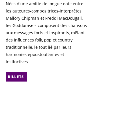
Nées d'une amitié de longue date entre
les auteures-compositrices-interprètes
Mallory Chipman et Freddi MacDougall,
les Goddamsels composent des chansons
aux messages forts et inspirants, mêlant
des influences folk, pop et country
traditionnelle, le tout lié par leurs
harmonies époustouflantes et
instinctives
BILLETS
Retour
Suivant
Contact
© 2025 Centre
Communautaire d'Edmonton
CAFÉ bicyclette
Locations de salles
La Cité Francophone
8627 Rue Marie-Anne Gaboury
Liste d'information