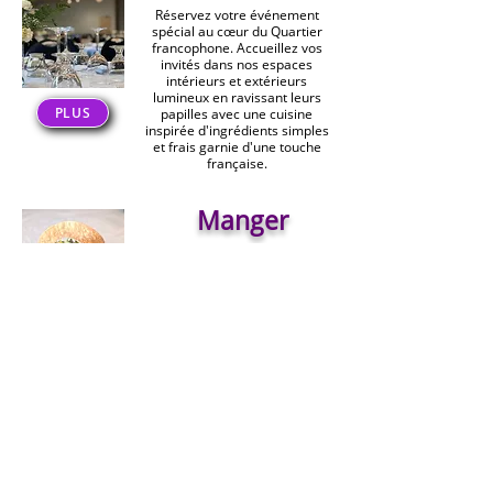
Réservez votre événement
spécial au cœur du Quartier
francophone. Accueillez vos
invités dans nos espaces
intérieurs et extérieurs
lumineux en ravissant leurs
PLUS
papilles avec une cuisine
inspirée d'ingrédients simples
et frais garnie d'une touche
française.
Manger
Visitez le CAFÉ bicylette pour
savourer des repas
décontractés, et des
pâtisseries faits maison avec
vos amis et votre famille. Notre
ambiance animée se prolonge
PLUS
jusqu'à un vaste patio ouvert
toute l'année pour profiter des
longues soirées d'été et de
l'enchantement de notre ville
d'hiver.
S'amuser