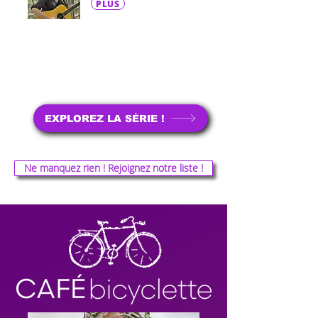
PLUS
EXPLOREZ LA SÉRIE !
Ne manquez rien ! Rejoignez notre liste !